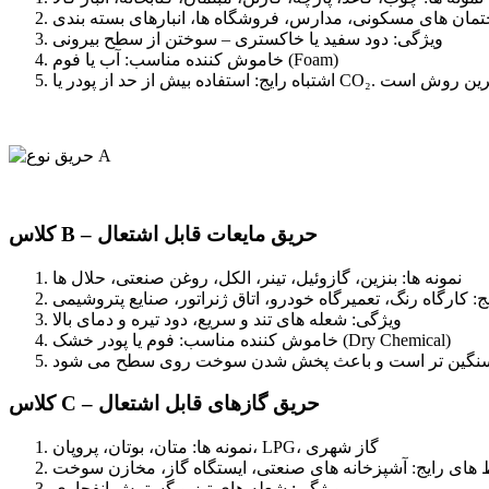
تمان های مسکونی، مدارس، فروشگاه ها، انبارهای بسته بندی
ویژگی: دود سفید یا خاکستری – سوختن از سطح بیرونی
خاموش کننده مناسب: آب یا فوم (Foam)
کلاس B – حریق مایعات قابل اشتعال
نمونه ها: بنزین، گازوئیل، تینر، الکل، روغن صنعتی، حلال ها
: کارگاه رنگ، تعمیرگاه خودرو، اتاق ژنراتور، صنایع پتروشیمی
ویژگی: شعله های تند و سریع، دود تیره و دمای بالا
خاموش کننده مناسب: فوم یا پودر خشک (Dry Chemical)
کلاس C – حریق گازهای قابل اشتعال
نمونه ها: متان، بوتان، پروپان، LPG، گاز شهری
های رایج: آشپزخانه های صنعتی، ایستگاه گاز، مخازن سوخت
ویژگی: شعله های تیز و گسترش انفجاری