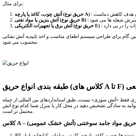
برای مثال:
آتش چوب، کاغذ یا پارچه (حریق نوع A)
آتش بنزین یا مواد نفتی (حریق نوع B)
آتش برق یا تجهیزات الکتریکی (حریق نوع E)
لین گام برای طراحی سیستم اطفای مناسب و اخذ تاییدیه آتش نشانی
محسوب می شود.
 های واقعی
زی» نیست. طبق استانداردهای بین المللی از جمله NFPA، حریق ها بر اساس نوع ماده ی سوختنی به کلاس های مشخصی تقسیم می شوند. هدف از این طبقه بندی، انتخاب درست
انید به سادگی تشخیص دهید در محل کار یا منزل شما کدام نوع آتش
محتمل تر است.
لاس A – حریق مواد جامد سوختنی (آتش خشک عمومی)
نمونه ها: چوب، کاغذ، پارچه، کارتن، مبلمان، کتابخانه، انبار کالا