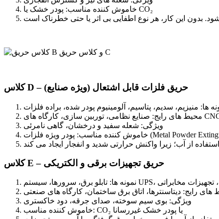
خاموش کننده مناسب: پودر خشک یا CO₂
کلاس D – حریق فلزات قابل اشتعال (ویژه صنایع)
نه ها: منیزیم، سدیم، پتاسیم، آلومینیوم پودر شده، براده فلزات
ویژگی: شعله سفید و درخشان، گاهی نامرئی
اسب: پودر ویژه فلزات (Metal Powder Extinguisher)
کلاس E – حریق تجهیزات برقی و الکتریکی
ورها، سیستم UPS، سیم کشی، تجهیزات مخابراتی
های رایج: دیتاسنترها، اتاق برق ساختمان، کارگاه های صنعتی
ویژگی: بوی سیم سوخته، صدای جرقه، دود خاکستری
خاموش کننده مناسب: CO₂ یا پودر خشک غیررسانا