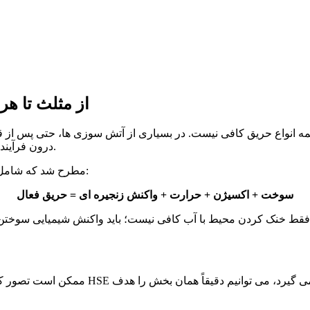
از مثلث تا ه
همه انواع حریق کافی نیست. در بسیاری از آتش سوزی ها، حتی پس از 
دلیل این پدیده، وجود واکنش زنجیره ای (Chain Reaction) درون فرآیند سوختن بود.
به همین دلیل، مفهوم هرم آتش (Fire Tetrahedron) مطرح شد که شامل چهار عنصر است:
سوخت + اکسیژن + حرارت + واکنش زنجیره ای = حریق فعال
ط خنک کردن محیط با آب کافی نیست؛ باید واکنش شیمیایی سوختن نیز متوقف شود. به
ممکن است تصور کنید این توضیحات فقط برای 