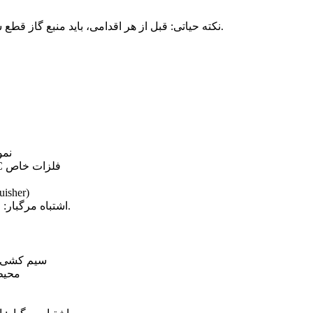
نکته حیاتی: قبل از هر اقدامی، باید منبع گاز قطع شود. بدون این کار، هر نوع اطفایی بی اثر یا حتی خطرناک است.
نمو
محیط های رایج: صنایع نظامی، توربین سازی، کارگاه های CNC فلزات خاص
خاموش کننده من
اشتباه مرگبار: استفاده از آب؛ زیرا واکنش حرارتی شدید و انفجار ایجاد می کند.
نمونه ها: تابلو برق، سر
محیط 