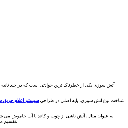
آتش سوزی یکی از خطرناک ترین حوادثی است که در چند ثانیه می
شناخت نوع آتش سوزی، پایه اصلی در طراحی
سیستم اعلام حریق س
به عنوان مثال، آتش ناشی از چوب و کاغذ با آب خاموش می شود، 
NFPA، آتش سوزی ها بر اساس ماهیت سوخت به کلاس های حریق نوع A تا F تقسیم می شوند تا برای هرکدام روش اطفای دقیق و ایمن تعیین شود.