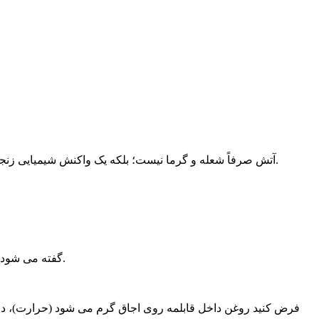
آتش صرفاً شعله و گرما نیست؛ بلکه یک واکنش شیمیایی زنجیره ای و کنترل نشده میان سه عنصر اصلی یعنی سوخت، اکسیژن و حرارت است که در صورت وجود هم زمان، باعث ایجاد حریق می شود.
به این سه گانه، مثلث آتش (Fire Triangle) گفته می شود. یعنی اگر یکی از این سه ضلع (سوخت، حرارت یا اکسیژن) حذف شود، آتش ادامه پیدا نخواهد کرد.
فرض کنید روغن داخل قابلمه روی اجاق گرم می شود (حرارت)، در تم