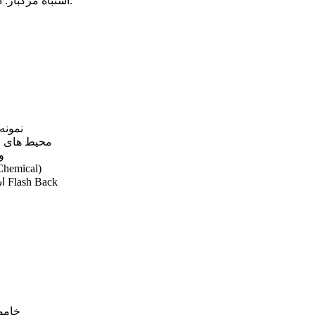
اشتباه مرگبار: استفاده از آب یا فوم → خطر برق گرفتگی یا آسیب به تجهیزات.
نمونه
محیط های را
و
خاموش کننده مناسب: خاموش کننده شیم
اشتباه مرگبار: ریختن آب روی روغن داغ → انفجار شعله یا پدیده Flash Back
خامو