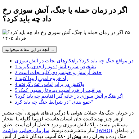
اگر در زمان حمله یا جنگ، آتش سوزی رخ
داد چه باید کرد؟
۲۵
خرداد ۱۴۰۵
آنچه در این مقاله میخوانید ...
در مواقع جنگ چه باید کرد؟ راهکارهای نجات در آتش سوزی
1 تشخیص سریع آتش؛ دود را جدی بگیرید
2 حفظ آرامش و خونسردی کلید نجات است
3 راه خروج امن را پیدا کنید
4 واکنش در برابر لباس آتش گرفته
5 مراقبت از فرد آسیب دیده تا رسیدن کمک
اگر هنگام آتش سوزی در خانه گیر افتادیم چه باید کرد؟
جمع بندی "در شرایط جنگ چه باید کرد"
در جریان جنگ ها، حملات هوایی یا درگیری های شهری، آنچه بیشتر
از هر چیز تهدیدکننده جان انسان هاست، لزوماً گلوله یا انفجار
مستقیم نیست، بلکه آتش سوزی و دود حاصل از آن است. طبق
، در مناطق
سازمان جهانی بهداشت (WHO)
آمار منتشرشده توسط
جنگ زده و بحران زده،
بیش از ۸۰٪
آسیب دیدگان ناشی از آتش