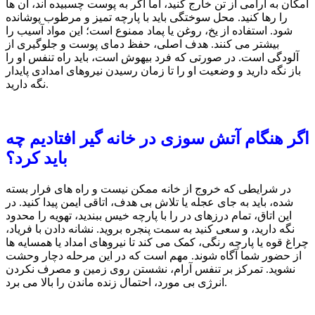
امکان به آرامی از تن خارج کنید، اما اگر به پوست چسبیده اند، آن ها
را رها کنید. محل سوختگی باید با پارچه تمیز و مرطوب پوشانده
شود. استفاده از یخ، روغن یا پماد ممنوع است؛ این مواد آسیب را
بیشتر می کنند. هدف اصلی، حفظ دمای پوست و جلوگیری از
آلودگی است. در صورتی که فرد بیهوش است، باید راه تنفس او را
باز نگه دارید و وضعیت او را تا زمان رسیدن نیروهای امدادی پایدار
نگه دارید.
اگر هنگام آتش سوزی در خانه گیر افتادیم چه
باید کرد؟
در شرایطی که خروج از خانه ممکن نیست و راه های فرار بسته
شده، باید به جای عجله یا تلاش بی هدف، اتاقی ایمن پیدا کنید. در
این اتاق، تمام درزهای در را با پارچه خیس ببندید، تهویه را محدود
نگه دارید، و سعی کنید به سمت پنجره بروید. نشانه دادن با فریاد،
چراغ قوه یا پارچه رنگی، کمک می کند تا نیروهای امداد یا همسایه ها
از حضور شما آگاه شوند. مهم است که در این مرحله دچار وحشت
نشوید. تمرکز بر تنفس آرام، نشستن روی زمین و مصرف نکردن
انرژی بی مورد، احتمال زنده ماندن را بالا می برد.