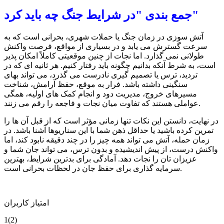
جمع بندی "در شرایط جنگ چه باید کرد"
آتش سوزی در زمان جنگ یا حملات شهری، بحرانی است که به
سرعت گسترش می یابد و در بسیاری از مواقع، فرصت واکنش
طولانی نمی گذارد. اما نجات از چنین موقعیتی کاملاً امکان پذیر
است، به شرط آنکه بدانیم چگونه باید رفتار کنیم. هر ثانیه ای که در
تردید، ترس یا تصمیم گیری نادرست می گذرد، می تواند بهای
سنگینی داشته باشد. فرار به موقع، حفظ آرامش، شناخت
مسیرهای خروج، مدیریت دود و انجام کمک های اولیه، همگی
عواملی هستند که تفاوت میان نجات و فاجعه را رقم می زنند.
در نهایت، دانستن این نکات تنها زمانی مؤثر است که از قبل آن ها را
تمرین کرده باشید یا حداقل ذهن شما با این سناریوها آشنا باشد. در
زمان حمله، آتش می تواند همه چیز را در چند دقیقه نابود کند، اما
واکنش درست، از پیش اندیشیده و بدون ترس، می تواند جان شما و
عزیزان تان را نجات دهد. آمادگی برای بدترین شرایط، بهترین
سرمایه گذاری برای حفظ جان در لحظات بحرانی است.
امتیاز کاربران
1
(2)