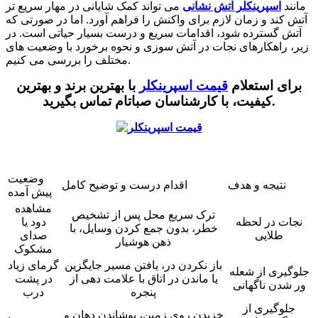
مانند
اسپرینکلر آتش نشانی
می تواند کمک شایانی در مهار سریع تر
آتش کند و زمان لازم برای واکنش را فراهم آورد. اما در صورتی که
آتش گسترده شود، اقدامات سریع و درست بسیار حیاتی است. در
زیر، راهکارهای نجات در آتش سوزی و نحوه برخورد با وضعیت های
مختلف را بررسی می کنیم.
برای استعلام
قیمت اسپرینکلر
با بهترین برند و بهترین
.
کیفیت، با کارشناسان صباتام تماس بگیرید
وضعیت
نتیجه و هدف
اقدام درست و توضیح کامل
پیش آمده
مشاهده
ترک سریع محل پس از تشخیص
نجات در لحظه
دود یا
خطر، بدون جمع کردن وسایل، با
طلایی
صدای
ذهن هوشیار
مشکوک
باز نکردن در، یافتن مسیر جایگزین
گرمای زیاد
جلوگیری از شعله
یا ماندن در اتاق با علامت دهی از
در پشت
ور شدن ناگهانی
پنجره
درب
جلوگیری از
خزیدن روی زمین، پوشاندن دهان و