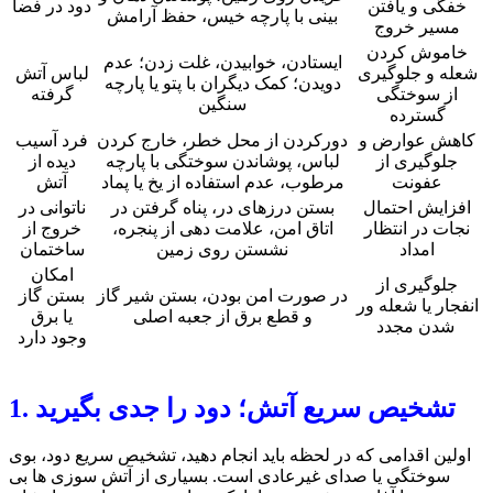
خفگی و یافتن
دود در فضا
بینی با پارچه خیس، حفظ آرامش
مسیر خروج
خاموش کردن
ایستادن، خوابیدن، غلت زدن؛ عدم
شعله و جلوگیری
لباس آتش
دویدن؛ کمک دیگران با پتو یا پارچه
از سوختگی
گرفته
سنگین
گسترده
کاهش عوارض و
دورکردن از محل خطر، خارج کردن
فرد آسیب
جلوگیری از
لباس، پوشاندن سوختگی با پارچه
دیده از
عفونت
مرطوب، عدم استفاده از یخ یا پماد
آتش
افزایش احتمال
بستن درزهای در، پناه گرفتن در
ناتوانی در
نجات در انتظار
اتاق امن، علامت دهی از پنجره،
خروج از
امداد
نشستن روی زمین
ساختمان
امکان
جلوگیری از
در صورت امن بودن، بستن شیر گاز
بستن گاز
انفجار یا شعله ور
و قطع برق از جعبه اصلی
یا برق
شدن مجدد
وجود دارد
1. تشخیص سریع آتش؛ دود را جدی بگیرید
اولین اقدامی که در لحظه باید انجام دهید، تشخیص سریع دود، بوی
سوختگی یا صدای غیرعادی است. بسیاری از آتش سوزی ها بی