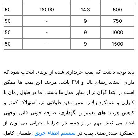
4050
18090
14.3
500
4050
-
9
750
4050
-
9
1000
4050
-
9
1500
باید توجه داشت که پمپ خریداری شده از برندی انتخاب شود که
دارای استانداردهای UL و FM باشد. هرچند این پمپ ها ممکن
است در ابتدا گران تر از سایر مدل ها باشند، اما در طول زمان با
کارایی و عملکرد بالاتر، عمر مفید طولانی تر، استهلاک کمتر و
کاهش هزینه های تعمیر و نگهداری، صرفه جویی قابل توجهی
ایجاد می کنند. مهم تر از همه، در شرایط بحرانی می توان از
عملکرد صددرصدی پمپ در
سیستم اطفاء حریق
اطمینان کامل