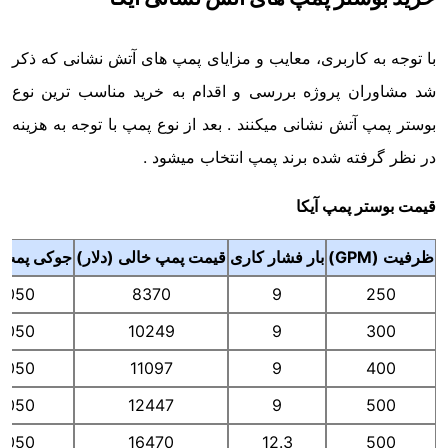
با توجه به کاربری، معایب و مزایای پمپ های آتش نشانی که ذکر
شد مشاوران پروژه بررسی و اقدام به خرید مناسب ترین نوع
بوستر پمپ آتش نشانی میکنند . بعد از نوع پمپ با توجه به هزینه
در نظر گرفته شده برند پمپ انتخاب میشود .
قیمت بوستر پمپ آیکا
ظرفیت (GPM)
بار فشار کاری
قیمت پمپ خالی (دلار)
جوکی پمپ (
4050
8370
9
250
4050
10249
9
300
4050
11097
9
400
4050
12447
9
500
4050
16470
12.3
500