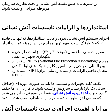
این شیرها باید طبق نقشه آتش نشانی و تحت نظارت سازمان
مربوطه طراحی و نصب شوند.
استانداردها و الزامات تاسیسات آتش نشانی
اجرای سیستم آتش نشانی بدون رعایت استانداردها، نه تنها بی فایده
بلکه خطرناک است. مهم ترین مراجع در این زمینه عبارت اند از:
مقررات ملی ساختمان (مبحث ۳ و ۲۲): الزامات طراحی و
نگهداری تجهیزات ایمنی.
استاندارد NFPA (National Fire Protection Association): مرجع
بین المللی طراحی پمپ، اسپرینکلر و شبکه های لوله کشی.
استاندارد ISIRI (استاندارد ملی ایران): معادل داخلی الزامات
NFPA.
نکته: کلیه تجهیزات و سیستم ها باید به صورت دوره ای (حداقل
سالی یک بار) بازبینی، سرویس و تست شوند تا کارایی آن ها حفظ
گردد. جهت
اخذ تاییدیه آتش نشانی
، فقط در صورتی صادر می شود
که تمامی اجزا طبق نقشه مصوب و استاندارد نصب شده باشند.
مزایا و اهمیت اجرای درست تاسیسات آتش