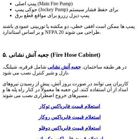
پمپ اصلی (Main Fire Pump)
جوکی پمپ (Jockey Pump) برای حفظ فشار سیستم
پمپ دیزل رزرو برای مواقع قطع برق
پمپ ها ممکن است افقی خطی، دو مکشه یا توربینی عمودی باشند
و بر اساس استاندارد NFPA 20 طراحی می شوند.
۵. جعبه آتش نشانی (Fire Hose Cabinet)
در هر طبقه ساختمان،
جعبه آتش نشانی
شامل قرقره، شیلنگ،
نازل و شیر کنترل نصب می شود.
کاربران می توانند در صورت بروز آتش، پیش از رسیدن نیروهای
امداد از آن استفاده کنند. این جعبه ها معمولاً در کنار راه پله ها و
مسیرهای خروج اضطراری نصب می شوند.
استعلام قیمت فایرباکس توکار
استعلام قیمت فایرباکس روکار
استعلام قیمت فایرباکس دوقلو
استعلام قیمت فایرباکس دکوراتیو