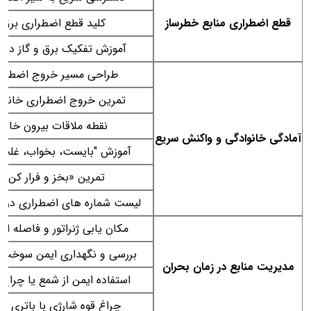
قطع اضطراری منابع خطرساز
کلید قطع اضطراری برق
آموزش تفکیک برق و گاز در خ
طراحی مسیر خروج اضطرار
تمرین خروج اضطراری خانوا
نقطه ملاقات بیرون خانه
آمادگی خانوادگی و واکنش سریع
آموزش "بایست، بخواب، غلت 
تمرین «بخز و فرار کن»
لیست شماره های اضطراری در 
مکان یابی ژنراتور و فاصله از 
بررسی و نگهداری ایمن سوخت ژن
مدیریت منابع در زمان بحران
استفاده ایمن از شمع یا چراغ 
چراغ قوه شارژی با باتری ی