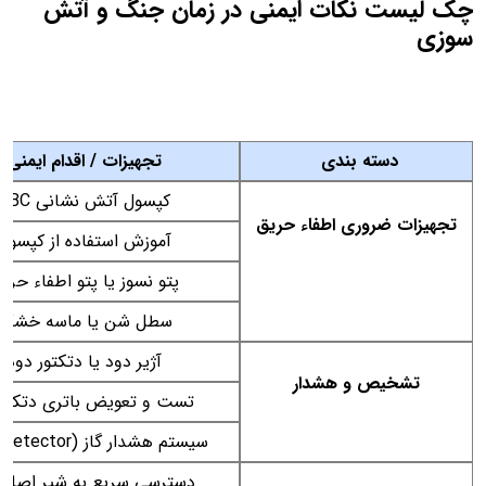
چک لیست نکات ایمنی در زمان جنگ و آتش
سوزی
دسته بندی
تجهیزات / اقدام ایمنی
کپسول آتش نشانی ABC
تجهیزات ضروری اطفاء حریق
آموزش استفاده از کپسول
پتو نسوز یا پتو اطفاء حری
سطل شن یا ماسه خشک
آژیر دود یا دتکتور دود
تشخیص و هشدار
تست و تعویض باتری دتکتو
سیستم هشدار گاز (Gas Detector)
دسترسی سریع به شیر اصلی 