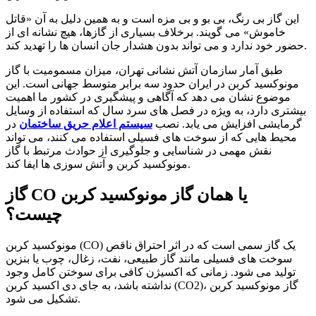
این گاز بی رنگ، بی بو و بی مزه است و به همین دلیل به آن «قاتل
خاموش» می گویند. برخلاف بسیاری از گازها، هیچ نشانه ای از
حضور خود ندارد و می تواند بدون هشدار جان انسان ها را تهدید کند.
طبق آمار سازمان آتش نشانی تهران، میزان مسمومیت با گاز
مونوکسید کربن در ایران حدود سه برابر متوسط جهانی است. این
موضوع نشان می دهد که آگاهی و پیشگیری در کشور ما اهمیت
بیشتری دارد، به ویژه در فصل های سرد سال که استفاده از وسایل
گرمایشی افزایش می یابد. نصب
سیستم اعلام حریق ساختمان
در
محیط هایی که از سوخت های فسیلی استفاده می کنند، می تواند
نقش مهمی در شناسایی و جلوگیری از حوادث مرتبط با گاز
مونوکسید کربن و آتش سوزی ها ایفا کند.
گاز CO یا همان گاز مونوکسید کربن
چیست؟
مونوکسید کربن (CO) یک گاز سمی است که در اثر احتراق ناقص
سوخت های فسیلی مانند گاز طبیعی، نفت، زغال، چوب یا بنزین
تولید می شود. زمانی که اکسیژن کافی برای سوختن کامل وجود
نداشته باشد، به جای دی اکسید کربن (CO2)، گاز مونوکسید کربن
تشکیل می شود.