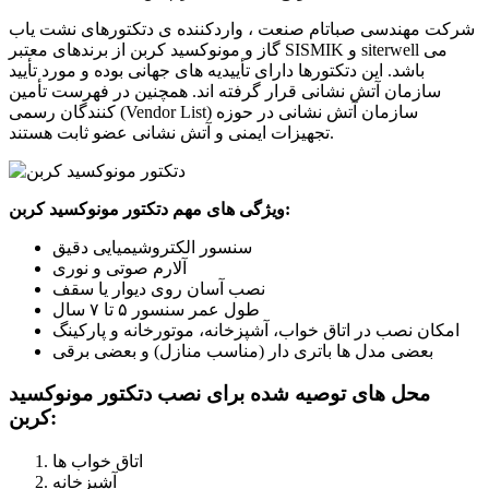
شرکت مهندسی صباتام صنعت ، واردکننده ی دتکتورهای نشت یاب
گاز و مونوکسید کربن از برندهای معتبر SISMIK و siterwell می
باشد. این دتکتورها دارای تأییدیه های جهانی بوده و مورد تأیید
سازمان آتش نشانی قرار گرفته اند. همچنین در فهرست تأمین
کنندگان رسمی (Vendor List) سازمان آتش نشانی در حوزه
تجهیزات ایمنی و آتش نشانی عضو ثابت هستند.
ویژگی های مهم دتکتور مونوکسید کربن:
سنسور الکتروشیمیایی دقیق
آلارم صوتی و نوری
نصب آسان روی دیوار یا سقف
طول عمر سنسور ۵ تا ۷ سال
امکان نصب در اتاق خواب، آشپزخانه، موتورخانه و پارکینگ
بعضی مدل ها باتری دار (مناسب منازل) و بعضی برقی
محل های توصیه شده برای نصب دتکتور مونوکسید
کربن:
اتاق خواب ها
آشپزخانه