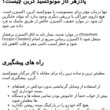
پادزهر گاز مونوکسید کربن چیست؟
تنها درمان مؤثر برای مسمومیت با مونوکسید کربن، اکسیژن است.
هیچ داروی خوراکی یا تزریقی دیگری وجود ندارد که بتواند جایگزین
آن شود. در موارد خفیف، اکسیژن خالص از طریق ماسک به فرد
داده می شود.
در موارد شدید، بیمار باید به اتاق اکسیژن پرفشار (Hyperbaric
Oxygen Chamber) منتقل شود تا اکسیژن رسانی سریع تر انجام
شود و خطر آسیب دائمی مغز و قلب کاهش یابد.
راه های پیشگیری
مطمئن ترین و ساده ترین راه برای مقابله با گاز مرگبار مونوکسید
کربن، پیشگیری است.
از استفاده از وسایل گرمایشی بدون دودکش در فضاهای
بسته خودداری کنید.
پیش از خواب حتماً از خاموش بودن تمامی شعله ها و دستگاه
ها مطمئن شوید.
هیچ گاه خودرو را در پارکینگ بسته روشن نگذارید.
دتکتور مونوکسید کربن را در منزل و محل کار خود نصب کنید