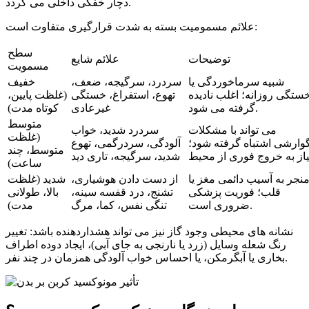
دچار خفگی داخلی می گردد.
علائم مسمومیت بسته به شدت قرارگیری متفاوت است:
سطح
توضیحات
علائم شایع
مسمویت
شبیه سرماخوردگی یا
سردرد، سرگیجه، ضعف،
خفیف
ستگی روزانه؛ اغلب نادیده
تهوع، استفراغ، خستگی
(غلظت پایین،
گرفته می شود.
غیرعادی
کوتاه مدت)
متوسط
می تواند با مشکلات
سردرد شدید، خواب
(غلظت
وارشی اشتباه گرفته شود؛
آلودگی، سردرگمی، تهوع
متوسط، چند
شدید، سرگیجه، تاری دید
ساعت)
نجر به آسیب دائمی مغز یا
از دست دادن هوشیاری،
شدید (غلظت
قلب؛ فوریت پزشکی
تشنج، درد قفسه سینه،
بالا، طولانی
ضروری است.
تنگی نفس، کما، مرگ
مدت)
نشانه های محیطی وجود گاز نیز می تواند هشداردهنده باشد: تغییر
رنگ شعله وسایل (زرد یا نارنجی به جای آبی)، ایجاد دوده اطراف
بخاری یا آبگرمکن، یا احساس خواب آلودگی همزمان در چند نفر.