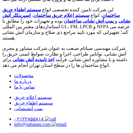
این شرکت تامین کننده تخصصی انواع
سیستم اطفاء حریق
ساختمان
، انواع
سیستم اعلام حریق ساختمان
،
اسپرینکلر آتش
نشانی
و
پمپ آتش نشانی ساختمان
بوده و تجهیزات خود را مطابق با
استانداردهای معتبر بین المللی UL، FM، LPCB و NFPA عرضه می
کند؛ تجهیزاتی که مورد تایید مراجع ذی صلاح و سازمان آتش نشانی
هستند.
شرکت مهندسی صباتام صنعت به عنوان شرکت مشاور و مجری
آتش نشانی، توانایی طراحی، اجرا و نظارت ضوابط ایمنی حریق را
داشته و با مشاوره آتش نشانی، فرآیند
اخذ تاییدیه آتش نشانی
برای
انواع ساختمان ها را در سطح استان تهران انجام می دهد.
محصولات
درباره ما
تماس با ما
سیستم اعلام حریق
سیستم اطفاء حریق
پمپ آتشنشانی
۰۲۱۲۲۸۵۵۸۱۸
info@sabatam.com