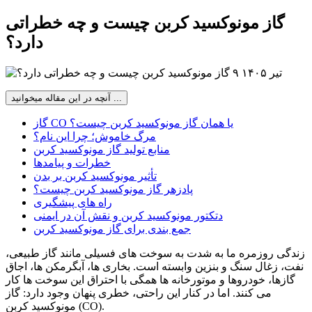
گاز مونوکسید کربن چیست و چه خطراتی
دارد؟
۹ تیر ۱۴۰۵
آنچه در این مقاله میخوانید ...
گاز CO یا همان گاز مونوکسید کربن چیست؟
مرگ خاموش؛ چرا این نام؟
منابع تولید گاز مونوکسید کربن
خطرات و پیامدها
تأثیر مونوکسید کربن بر بدن
پادزهر گاز مونوکسید کربن چیست؟
راه های پیشگیری
دتکتور مونوکسید کربن و نقش آن در ایمنی
جمع بندی برای گاز مونوکسید کربن
زندگی روزمره ما به شدت به سوخت های فسیلی مانند گاز طبیعی،
نفت، زغال سنگ و بنزین وابسته است. بخاری ها، آبگرمکن ها، اجاق
گازها، خودروها و موتورخانه ها همگی با احتراق این سوخت ها کار
می کنند. اما در کنار این راحتی، خطری پنهان وجود دارد: گاز
مونوکسید کربن (CO).