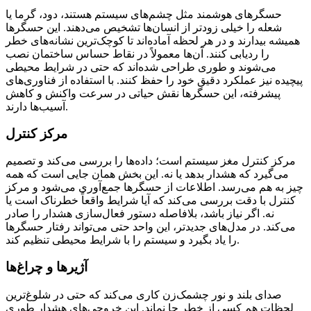
حسگرهای هوشمند مثل چشم‌های سیستم هستند، دود، گرما یا
شعله را خیلی زودتر از انسان‌ها تشخیص می‌دهند. این حسگرها
همیشه بیدارند و در هر لحظه آماده‌اند تا کوچک‌ترین نشانه‌های خطر
را ردیابی کنند. آن‌ها معمولاً در نقاط حساس ساختمان نصب
می‌شوند و طوری طراحی شده‌اند که حتی در شرایط محیطی
پیچیده نیز عملکرد دقیق خود را حفظ کنند. با استفاده از فناوری‌های
پیشرفته، این حسگرها نقش حیاتی در سرعت واکنش و کاهش
آسیب‌ها دارند.
مرکز کنترل
مرکز کنترل مغز سیستم است؛ داده‌ها را بررسی می‌کند و تصمیم
می‌گیرد که هشدار بدهد یا نه. این بخش همان جایی است که همه
چیز به هم می‌رسد. اطلاعات از حسگرها جمع‌آوری می‌شود و مرکز
کنترل با دقت بررسی می‌کند که آیا شرایط واقعاً خطرناک است یا
نه. اگر نیاز باشد، بلافاصله دستور فعال‌سازی هشدار را صادر
می‌کند. در مدل‌های جدیدتر، این واحد حتی می‌تواند رفتار حسگرها
را یاد بگیرد و سیستم را با شرایط محیطی تنظیم کند.
آژیرها و چراغ‌ها
صدای بلند و نور چشمک‌زن کاری می‌کند که حتی در شلوغ‌ترین
لحظات هم کسی از خطر جا نماند. این خروجی‌های هشدار طوری