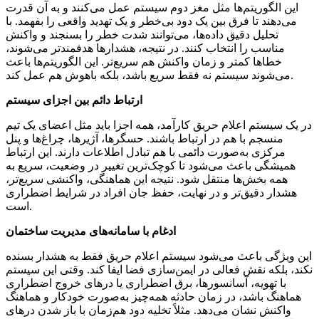
این الگوریتم‌ها مثل مغز دوم سیستم عمل می‌کنند و به آن قدرت
می‌دهند تا فرق بین یک دود بی‌خطر و یک تهدید واقعی را بفهمد. با
تحلیل دقیق داده‌ها، می‌توانند شدت خطر را بسنجند و واکنش
مناسب را انتخاب کنند. در نتیجه، هشدارها هدفمندتر می‌شوند،
خطاها کمتر و زمان واکنش هم سریع‌تر. این الگوریتم‌ها باعث
می‌شوند سیستم نه فقط سریع باشد، بلکه باهوش هم عمل کند.
ارتباط دائم بین اجزای سیستم
در یک سیستم اعلام حریق کارآمد، همه اجزا باید مثل اعضای یک تیم
منسجم با هم در ارتباط باشند. حسگرها، آژیرها، چراغ‌ها و پنل
مرکزی به‌صورت دائمی با هم تبادل اطلاعات دارند. این ارتباط
همیشگی باعث می‌شود تا کوچک‌ترین تغییر در وضعیت، سریع به
همه بخش‌ها منتقل شود. نتیجه این هماهنگی، واکنشی سریع‌تر،
هشدار دقیق‌تر و در نهایت، حفظ جان افراد در شرایط اضطراری
است.
ادغام با سامانه‌های مدیریت ساختمان
این ویژگی باعث می‌شود سیستم اعلام حریق فقط به هشدار بسنده
نکند، بلکه نقش فعالی در ایمن‌سازی فضا ایفا کند. وقتی این سیستم
با تهویه، آسانسورها، برق اضطراری یا درهای خروج اضطراری
هماهنگ باشد، در زمان حادثه همه‌چیز به‌صورت خودکار و هماهنگ
واکنش نشان می‌دهد. مثلاً تخلیه دود هم‌زمان با باز شدن درهای