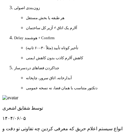
زون‌بندی اصولی
هر طبقه یا بخش مستقل
آلارم یک اتاق ≠ آژیر کل ساختمان
Delay هوشمند + Confirm
تأخیر کوتاه تأیید (مثلاً ۳۰–۶۰ ثانیه)
کاهش آلارم کاذب بدون کاهش ایمنی
جداکردن فضاهای دردسرساز
آبدارخانه، اتاق سرور، چاپخانه
دتکتور متناسب با همان فضا، نه نسخه عمومی
توسط
شقایق اشعری
۱۴۰۴/۰۶/۰۵
انواع سیستم اعلام حریق که معرفی کردین چه تفاوتی تو دقت و