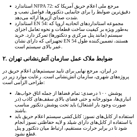
استاندارد NFPA 72: مرجع ملی اعلام حریق آمریکا که
دقیق‌ترین ضوابط را برای جانمایی دتکتورها، فواصل نصب و
شدت صدای آژیرها ارائه می‌دهد.
استاندارد EN 54: مجموعه استانداردهای اتحادیه اروپا که
به‌طور ویژه بر کیفیت ساخت قطعات و نحوه تعامل اجزای
سیستم (مانند پنل مرکزی و دتکتورها) تمرکز دارد. خرید
تجهیزاتی که دارای نشان EN 54 هستند، تضمین‌کننده طول
عمر بالای سیستم است.
۲. ضوابط ملاک عمل سازمان آتش‌نشانی تهران
در ایران، مرجع نهایی برای تایید سیستم‌های اعلام حریق در
پروژه‌های شهری، سازمان آتش‌نشانی است. رعایت موارد زیر در
طراحی الزامی است:
پوشش ۱۰۰ درصدی: تمام فضاها از جمله اتاق خواب‌ها،
انباری‌ها، موتورخانه و حتی فضای بالای سقف‌های کاذب (در
صورت وجود بار اشتعال) باید تحت پوشش دتکتور مناسب
باشند.
استفاده از کابل‌های نسوز: کابل‌کشی سیستم اعلام حریق باید
با استفاده از کابل‌های دارای شیلد و لایه حفاظتی نسوز انجام
شود تا در برابر حرارت مستقیم، ارتباط میان دتکتور و پنل
قطع نشود.