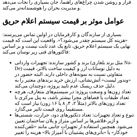
فرار و روشن شدن چراغ‌های راهنما، جان بسیاری را نجات می‌دهد
و مدیریت بحران را هوشمندانه‌تر می‌کند.
عوامل موثر بر قیمت سیستم اعلام حریق
بسیاری از سازندگان و کارفرمایان در اولین تماس می‌پرسند:
«هزینه کل سیستم چقدر می‌شود؟». واقعیت این است که قیمت
نهایی یک سیستم اعلام حریق، تابع یک عدد ثابت نیست و بر اساس
فاکتورهای فنی زیر نوسان می‌کند:
برند و کشور سازنده: تجهیزات وارداتی (مثل برند بلغاری Na-
De) به دلیل نوسانات ارز و کیفیت ساخت بالاتر، قیمت
متفاوتی نسبت به نمونه‌های داخلی دارند. البته حضور در
«وندور لیست» آتش‌نشانی، ارزش خرید برندهای معتبر را به
دلیل حذف ریسک عدم تایید پروژه، دوچندان می‌کند.
تعداد زون‌ها و وسعت پروژه: در سیستم‌های متعارف، هرچه
تعداد طبقات یا فضاهای مجزا بیشتر باشد، به پنل مرکزی با
تعداد زون‌های بالاتر (مثلاً ۲، ۴، ۸ یا ۱۶ زون) نیاز است که
مستقیماً روی قیمت تاثیر می‌گذارد.
تنوع و تعداد تجهیزات: تعداد دتکتورهای دود، حرارت، شستی‌ها
و آژیر-فلاشرها بر اساس متراژ و پلان ساختمان تعیین
می‌شود. همچنین استفاده از تجهیزات جانبی مانند «تلفن‌کننده
خودکار» یا «باتری‌های پشتیبان با آمپراژ بالا» هزینه را تغییر