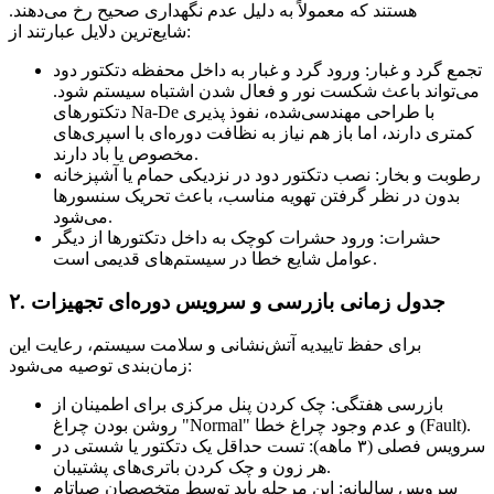
هستند که معمولاً به دلیل عدم نگهداری صحیح رخ می‌دهند.
شایع‌ترین دلایل عبارتند از:
تجمع گرد و غبار: ورود گرد و غبار به داخل محفظه دتکتور دود
می‌تواند باعث شکست نور و فعال شدن اشتباه سیستم شود.
دتکتورهای Na-De با طراحی مهندسی‌شده، نفوذ پذیری
کمتری دارند، اما باز هم نیاز به نظافت دوره‌ای با اسپری‌های
مخصوص یا باد دارند.
رطوبت و بخار: نصب دتکتور دود در نزدیکی حمام یا آشپزخانه
بدون در نظر گرفتن تهویه مناسب، باعث تحریک سنسورها
می‌شود.
حشرات: ورود حشرات کوچک به داخل دتکتورها از دیگر
عوامل شایع خطا در سیستم‌های قدیمی است.
۲. جدول زمانی بازرسی و سرویس دوره‌ای تجهیزات
برای حفظ تاییدیه آتش‌نشانی و سلامت سیستم، رعایت این
زمان‌بندی توصیه می‌شود:
بازرسی هفتگی: چک کردن پنل مرکزی برای اطمینان از
روشن بودن چراغ "Normal" و عدم وجود چراغ خطا (Fault).
سرویس فصلی (۳ ماهه): تست حداقل یک دتکتور یا شستی در
هر زون و چک کردن باتری‌های پشتیبان.
سرویس سالیانه: این مرحله باید توسط متخصصان صباتام