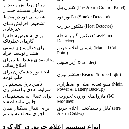
مرکز پردازش و صدور
کنترل پنل (Fire Alarm Control Panel)
فرمان سیستم هشدار
دتکتور دود (Smoke Detector)
شناسایی دود در محیط
تشخیص افزایش دمای
دتکتور حرارت (Heat Detector)
غیرعادی
دتکتور گاز یا شعله (Gas/Flame
برای تشخیص شعله یا
Detector)
گازهای خطرناک
شستی اعلام حریق (Manual Call
برای فعال‌سازی دستی
Point)
هشدار توسط افراد
ایجاد صدای هشدار بلند برای
آژیر صوتی (Sounder)
اطلاع‌رسانی
ایجاد نور چشمک‌زن برای
فلاشر نوری (Beacon/Strobe Light)
جلب توجه
منبع تغذیه اصلی و اضطراری (Main
تأمین برق سیستم در
Power & Battery Backup)
شرایط عادی و اضطراری
ماژول‌های ورودی/خروجی (I/O
برای اتصال به سیستم‌های
Modules)
جانبی مانند اطفاء
کابل و سیم‌کشی اعلام حریق (Fire
برای انتقال سیگنال میان
Alarm Cables)
اجزای مختلف سیستم
انواع سیستم اعلام حریق در کارکرد