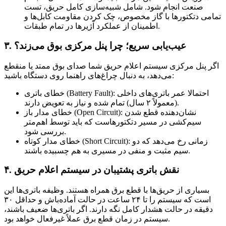
صنعت انجام شود. شامل شبیه‌سازی کامل حریق، تست
تمامی دتکتورها با گاز مخصوص، چک کردن مقاومت کابل‌ها و
اطمینان از عملکرد آژیرها در تمام طبقات.
۳. عیب‌یابی سریع؛ چرا پنل مرکزی بوق می‌زند؟
اگر پنل مرکزی سیستم اعلام حریق شما صدای بوق ممتد یا منقطع
می‌دهد، به دنبال چراغ‌های راهنما روی دستگاه باشید:
خطای باتری (Battery Fault): احتمالا عمر باتری‌های داخلی
(معمولاً ۲ سال) تمام شده و نیاز به تعویض دارند.
خطای مدار باز (Open Circuit): نشان‌دهنده قطع شدن
سیم‌کشی در مسیر دتکتورهاست که باید توسط اهم‌متر
بررسی شود.
خطای مدار کوتاه (Short Circuit): زمانی رخ می‌دهد که دو
سیم مثبت و منفی در مسیری به هم چسبیده باشند.
۴. نقش باتری پشتیبان در سیستم اعلام حریق
بسیاری از حریق‌ها با قطع برق همراه هستند. وظیفه باتری‌ها این
است که سیستم را تا ۲۴ ساعت در حالت آماده‌باش و حداقل ۳۰
دقیقه در حالت هشدار کامل نگه دارند. اگر باتری‌ها ضعیف باشند،
سیستم در زمان قطع برق عملاً غیرفعال خواهد بود.