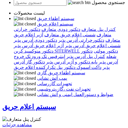
جستجوی محصول
لیست محصولات
سیستم اطفاء حریق
سیستم اعلام حریق
کنترل پنل متعارف
دتکتور دودی متعارف
دتکتور حرارتی
متعارف
شستی اعلام حریق متعارف
آژیر اعلام حریق
متعارف
دتکتورحرارتی آدرس پذیر
دتکتور دودی آدرس پذیر
شستی اعلام حریق آدرس پذیر
آژیر اعلام حریق آدرس پذیر
دتکتور مولتی
دتکتور
دتکتور منوکسید کربن SITERWELL
شعله
کنترل پنل آدرس پذیر
اینترفیس تک ورود تک خروج
آدرس پذیر
پایه دتکتور و آژیر آدرس پذیر
دتکتور گاز آدرس
پذیر
داکت اسموک دتکتور
پنل تکرارکننده اعلام حریق
سیستم اطفاء حریق گازی
پمپ آتش نشانی
تجهیزات گازرسانی
تجهیزات نفت ،گاز،پتروشیمی
ضوابط و دستورالعمل ایمنی و آتش نشانی
سیستم اعلام حریق
مشاهده جزئیات