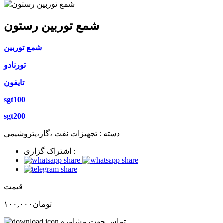
شمع توربین رستون
شمع توربین
تورنادو
تایفون
sgt100
sgt200
دسته :
تجهیزات نفت ،گاز،پتروشیمی
اشتراک گزاری :
قیمت
تومان
۱۰۰,۰۰۰
تماس جهت مشاوره