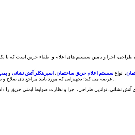
ی، اجرا و تامین سیستم های اعلام و اطفاء حریق است که با تکیه بر
مان
، انواع
سیستم اعلام حریق ساختمان
،
اسپرینکلر آتش نشانی
و
پمپ
معتبر بین المللی UL، FM، LPCB و NFPA عرضه می کند؛ تجهیزاتی که مورد تایید مراجع ذی صلاح و سازمان آتش نشانی هستند.
نشانی، توانایی طراحی، اجرا و نظارت ضوابط ایمنی حریق را داشته