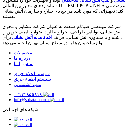
نشانی
و
پمپ آتش نشانی ساختمان
بوده و تجهیزات خود را مطابق با
استانداردهای معتبر بین المللی UL، FM، LPCB و NFPA عرضه می
کند؛ تجهیزاتی که مورد تایید مراجع ذی صلاح و سازمان آتش نشانی
هستند.
شرکت مهندسی صباتام صنعت به عنوان شرکت مشاور و مجری
آتش نشانی، توانایی طراحی، اجرا و نظارت ضوابط ایمنی حریق را
داشته و با مشاوره آتش نشانی، فرآیند
اخذ تاییدیه آتش نشانی
برای
انواع ساختمان ها را در سطح استان تهران انجام می دهد.
محصولات
درباره ما
تماس با ما
سیستم اعلام حریق
سیستم اطفاء حریق
پمپ آتشنشانی
۰۲۱۲۲۸۵۵۸۱۸
info@sabatam.com
شبکه های اجتماعی