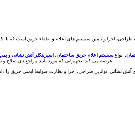
ی، اجرا و تامین سیستم های اعلام و اطفاء حریق است که با تکیه بر
مان
، انواع
سیستم اعلام حریق ساختمان
،
اسپرینکلر آتش نشانی
و
پمپ
معتبر بین المللی UL، FM، LPCB و NFPA عرضه می کند؛ تجهیزاتی که مورد تایید مراجع ذی صلاح و سازمان آتش نشانی هستند.
نشانی، توانایی طراحی، اجرا و نظارت ضوابط ایمنی حریق را داشته