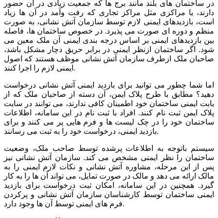
در ساختمان های بلند مانند برج ها که جمعیت زیادی در آن حضور
دارند، یا مراکزی مثل مراکز تجاری که رفت وآمد در آن ها زیاد
است، بازدیدهای ایمنی لازم توسط سازمان آتش نشانی، به صورت
منظم و دوره ای صورت می پذیرد. در خصوص ساختمان ها، فاصله
بین بازدیدهای ایمنی بر اساس درجه بندی ایمنی آن ملک معین می
شود. اگر ساختمان ازنظر ایمنی در برابر حریق دچار مشکل باشد،
صاحبان ملک ازطرف سازمان آتش نشانی موظف هستند که اصول
ایمنی لازم را اجرا کنند.
اما شما چطور می توانید برای بازدید ایمنی آتش نشانی درخواست
دهید؟ مطابق با طرح پلاک ایمن، آن دسته از صاحبان ملک که از
بابت ایمنی ساختمان خود اطمینان کافی ندارند، می توانند در سایت
پلاک ایمن ثبت نام کنند. افراد با ثبت نام در این سامانه، اطلاعات
ساختمان خود را در چک لیست ها و فرم هایی پر می کنند و برای
بازدید ایمنی، درخواست خود را به ثبت می رسانند.
سیستم باتوجه به اطلاعات پرشده توسط صاحب ملک، وضعیت
ساختمان را نظر ایمنی مشخص می کند. سازمان آتش نشانی نیز
پس از این مرحله، مشاوره آتش نشانی و نکات لازم ایمنی را به
مالک ارائه می دهد و مالک در صورت تمایل، می تواند آن ها را به کار
گیرد. همچنین در این سامانه، امکان ثبت درخواست برای بازدید
ایمنی ساختمان توسط کارشناسان سازمان آتش نشانی و پرکردن
فرم های ایمنی توسط آن ها وجود دارد.