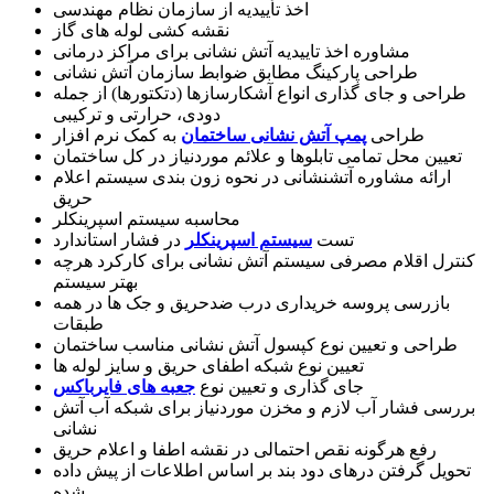
اخذ تأییدیه از سازمان نظام مهندسی
نقشه کشی لوله های گاز
مشاوره اخذ تاییدیه آتش نشانی برای مراکز درمانی
طراحی پارکینگ مطابق ضوابط سازمان آتش نشانی
طراحی و جای گذاری انواع آشکارسازها (دتکتورها) از جمله
دودی، حرارتی و ترکیبی
طراحی
پمپ آتش نشانی ساختمان
به کمک نرم افزار
تعیین محل تمامی تابلوها و علائم موردنیاز در کل ساختمان
ارائه مشاوره آتشنشانی در نحوه زون بندی سیستم اعلام
حریق
محاسبه سیستم اسپرینکلر
تست
سیستم اسپرینکلر
در فشار استاندارد
کنترل اقلام مصرفی سیستم آتش نشانی برای کارکرد هرچه
بهتر سیستم
بازرسی پروسه خریداری درب ضدحریق و جک ها در همه
طبقات
طراحی و تعیین نوع کپسول آتش نشانی مناسب ساختمان
تعیین نوع شبکه اطفای حریق و سایز لوله ها
جای گذاری و تعیین نوع
جعبه های فایرباکس
بررسی فشار آب لازم و مخزن موردنیاز برای شبکه آب آتش
نشانی
رفع هرگونه نقص احتمالی در نقشه اطفا و اعلام حریق
تحویل گرفتن درهای دود بند بر اساس اطلاعات از پیش داده
شده