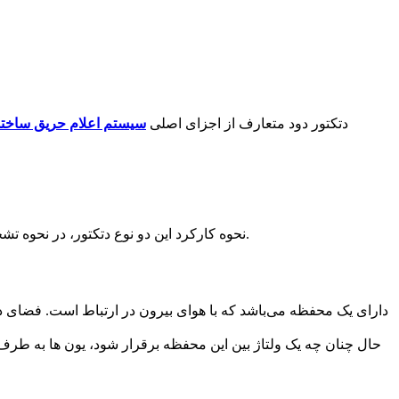
دتکتور دود متعارف از اجزای اصلی
سیستم اعلام حریق ساخت
نحوه کارکرد این دو نوع دتکتور، در نحوه تشخیص ذرات دود قابل دید یا غیر قابل دید موجود در هوا و در شرایط آتش متفاوت می باشد. در اینجا نحوه کارکرد هر کدام را توضیح خواهیم داد.
دارای یک محفظه می‌باشد که با هوای بیرون در ارتباط است. فضای دا
حال چنان چه یک ولتاژ بین این محفظه برقرار شود، یون ها به ط