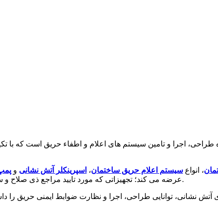
ی، اجرا و تامین سیستم های اعلام و اطفاء حریق است که با تکیه بر
مان
، انواع
سیستم اعلام حریق ساختمان
،
اسپرینکلر آتش نشانی
و
پمپ
معتبر بین المللی UL، FM، LPCB و NFPA عرضه می کند؛ تجهیزاتی که مورد تایید مراجع ذی صلاح و سازمان آتش نشانی هستند.
نشانی، توانایی طراحی، اجرا و نظارت ضوابط ایمنی حریق را داشته