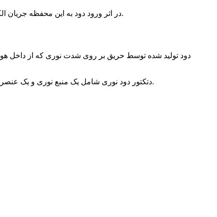
در اثر ورود دود به این محفظه جریان الکتریسیته کاهش می‌یابد (وجود ذرات دود باعث کاهش میزان جریان الکتریسیته می‌شود) و باعث عملکرد دتکتور شده و دتکتور فعال می‌شود.
دود تولید شده توسط حریق بر روی شدت نوری که از داخل هوا می
دتکتور دود نوری شامل یک منبع نوری و یک عنصر حساس در مقابل نور (فتوسل) می‌باشد. هرگونه دود در فضا موجب کاهش انحراف انرژی نوری بر روی فتوسل شده و دتکتور عمل می‌نماید.