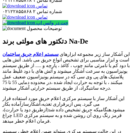
شماره تماس ۱
۰۲۱۲۲۸۵۵۸۱۸
تماس
شماره تماس ۲
۰۲۱۲۲۸۵۵۸۶۸
تماس
چت در واتس اپ
توضیحات محصول
دتکتور های مولتی برند Na-De
این آشکار ساز زیر مجموعه ابزارهای
سیستم اعلام حریق ساختمان
است و ابزار مناسبی برای تشخیص انواع حریق می باشد. آتش هایی
با دود کم یا نامرئی مانند چوب ، کاغذ ، پارچه و ..... از طریق سیستم
یونیزاسیون به سرعت آشکار میشوند و آتش های با دود غلیظ مانند
پلاستیک های پی وی سی که در سیستم یونیزاسیون ضعیف عمل
میکنند ، با توجه به حرارت ایجاد شده ،در محدوده دمایی 55 تا 75
درجه سانتیگراد، از طریق سیستم حرارتی آشکار میشوند.
این آشکار ساز با سیستم مرکزی اعلام حریق مورد استفاده قرار
می گیرد. پس ازبرقراری تغذیه،آشکارسازآماده بکار
میشود.هنگامیکه حریق تشخیص داده شد(ازطریق دود یا حرارت)،
چراغ LED قرمز رنگ روی آن روشن شده و به سیستم مرکزی
فرمان اعلام خطر میدهد.
در این حالت سیستم مرکزی میتواند ضمن اعلام خطر، سیستم