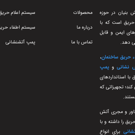
بنیان در حوزه
محصولات
سیستم اعلام حریق
 حریق است که با
درباره ما
سیستم اطفاء حری
های ایمن و قابل
تماس با ما
پمپ آتشنشانی
ی دهد.
ء حریق ساختمان
،
ش نشانی
و
پمپ
 با استانداردهای
UL، FM، و NFPA عرضه می کند؛ تجهیزاتی که
ستند.
اور و مجری آتش
یق را داشته و با
شانی
برای انواع