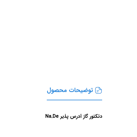
توضیحات محصول
دتکتور گاز آدرس پذیر Na.De