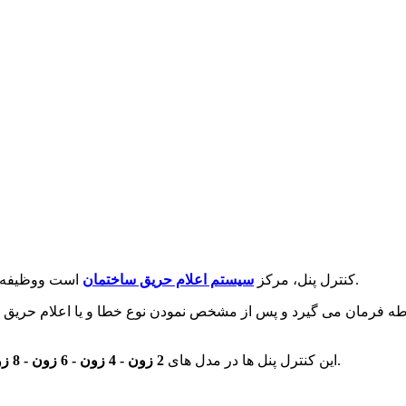
است ووظیفه آن مشخص نمودن حالت فالت یا فایر در زون های مربوطه می باشد.
کنترل پنل، مرکز
سیستم اعلام حریق ساختمان
طه فرمان می گیرد و پس از مشخص نمودن نوع خطا و یا اعلام حریق 
طراحی شده و دارای تائیدیه سازمان آتشنشانی می باشند.
این کنترل پنل ها در مدل های
2 زون - 4 زون - 6 زون - 8 زون -16زون