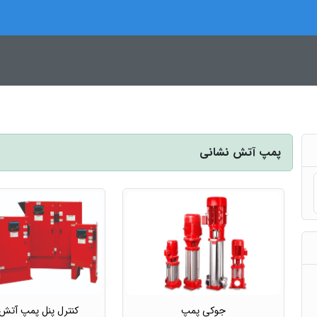
پمپ آتش نشانی
جوکی پمپ
کنترل پنل پمپ آتش