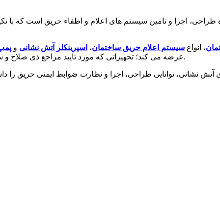
ی، اجرا و تامین سیستم های اعلام و اطفاء حریق است که با تکیه بر
مان
، انواع
سیستم اعلام حریق ساختمان
،
اسپرینکلر آتش نشانی
و
پمپ
معتبر بین المللی UL، FM، LPCB و NFPA عرضه می کند؛ تجهیزاتی که مورد تایید مراجع ذی صلاح و سازمان آتش نشانی هستند.
نشانی، توانایی طراحی، اجرا و نظارت ضوابط ایمنی حریق را داشته