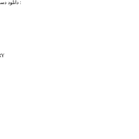
دانلود دستورالعمل ها و کاتالوگ کامل پمپ های فهرست شده آتش نشانی برند :
کاتالوگ 