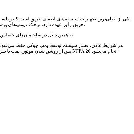
پمپ دیزل آتش نشانی (Diesel Fire Pump) یکی از اصلی‌ترین تجهیزات سیستم‌های اطفای حری
حریق را بر عهده دارد. برخلاف پمپ‌های برقی، این پمپ‌ها انرژی خود را از موتور دیزل دریافت می‌کنند و در زمان قطع برق نیز بدون وابستگی به شبکه برق قادر به ادامه فعالیت هستند.
به همین دلیل در ساختمان‌های حساس، مراکز صنعتی، پالایشگاه‌ها، نیروگاه‌ها، انبارها، فرودگاه‌ها، بیمارستان‌ها و مراکز داده، استفاده از پمپ دیزل آتش نشانی اهمیت ویژه‌ای دارد.
در شرایط عادی، فشار سیستم توسط پمپ جوکی حفظ می‌شود. زمانی که فشار شبکه به دلیل باز شدن اسپرینکلر یا استفاده از هیدرانت کاهش پیدا کند، کنترلر فرمان استارت موتور دیزل را صادر می‌کند.
پس از روشن شدن موتور، پمپ با سرعت نامی شروع به کار کرده و آب را با فشار طراحی شده وارد شبکه اطفای حریق می‌کند. این فرآیند کاملاً خودکار بوده و مطابق استاندارد NFPA 20 انجام می‌شود.