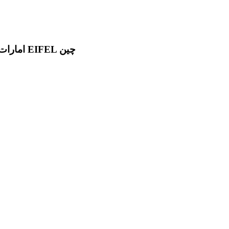
پمپ دیزل آتش نشانی در دو برند معتبر AL KHOORY امارات و EIFEL چین