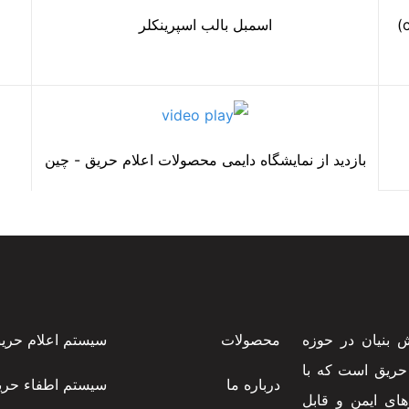
اسپرینکلر مخفی ( دکوراتیو - concealed sprinkler)
اسمبل بالب اسپرینکلر
بازدید از نمایشگاه دایمی محصولات اعلام حریق - چین
بنیان در حوزه
محصولات
سیستم اعلام حری
 حریق است که با
درباره ما
سیستم اطفاء حری
های ایمن و قابل