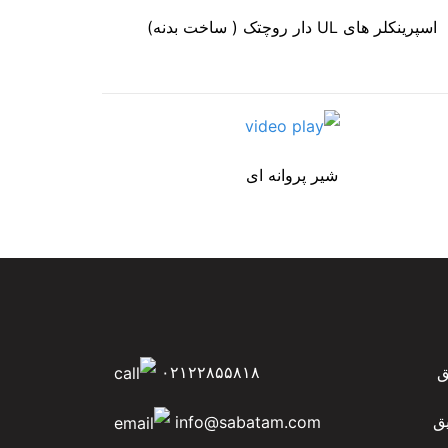
اسپرینکلر های UL دار روچتک ( ساخت بدنه)
شیر پروانه ای
ق
۰۲۱۲۲۸۵۵۸۱۸
ق
info@sabatam.com